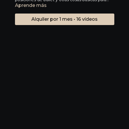
Aprende más
iniciar tu certificación.
Alquiler por 1 mes • 16 vídeos