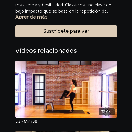
resistencia y flexibilidad. Classic es una clase de
bajo impacto que se basa en la repetición de
Aprende más
movimientos cortos trabajando todo nuestro
cuerpo, haciendo que los músculos se queden en
zona de tensión. Esta clase tiene una duración de
Suscríbete para ver
55 min y seguro sentirás el shake.
Vídeos relacionados
32:04
Liz - Mini 38