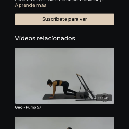
Aprende más
mejorar tu masa muscular. Te va a encantar.
Suscríbete para ver
Vídeos relacionados
50:08
Geo - Pump 57