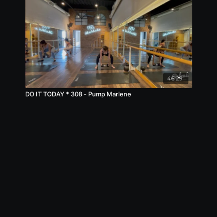
46:29
DO IT TODAY * 308 - Pump Marlene