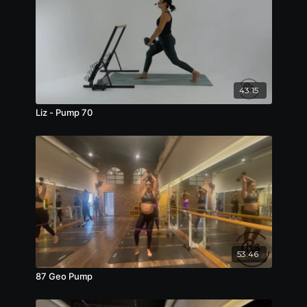
43:15
Liz - Pump 70
53:46
87 Geo Pump