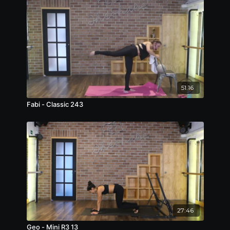
51:16
Fabi - Classic 243
27:46
Geo - Mini R3 13