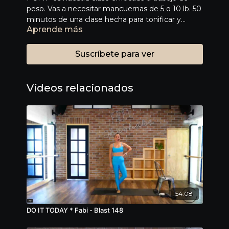
peso. Vas a necesitar mancuernas de 5 o 10 lb. 50
minutos de una clase hecha para tonificar y
Aprende más
mejorar tu masa muscular. Te va a encantar.
Suscríbete para ver
Vídeos relacionados
54:08
DO IT TODAY * Fabi - Blast 148