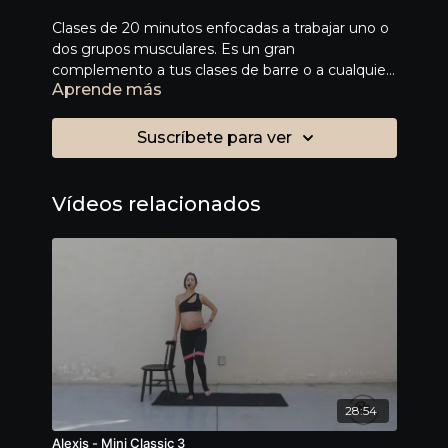
Clases de 20 minutos enfocadas a trabajar uno o
dos grupos musculares. Es un gran
complemento a tus clases de barre o a cualquier
Aprende más
otra disciplina que practiques. ¿Quieres un
burnout? Estas clases son para ti.
Suscríbete para ver
Vídeos relacionados
28:54
Alexis - Mini Classic 3