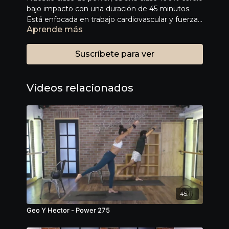
bajo impacto con una duración de 45 minutos.
Está enfocada en trabajo cardiovascular y fuerza,
Aprende más
diseñada para mejorar condición y rendimiento
físico. En esta clase usamos polainas para trabajar
la parte superior del cuerpo, pero recuerda que
Suscríbete para ver
los props siempre son opcionales.
Vídeos relacionados
45:11
Geo Y Hector - Power 275