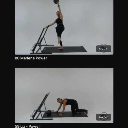
45:24
80 Marlene Power
44:57
59 Liz - Power