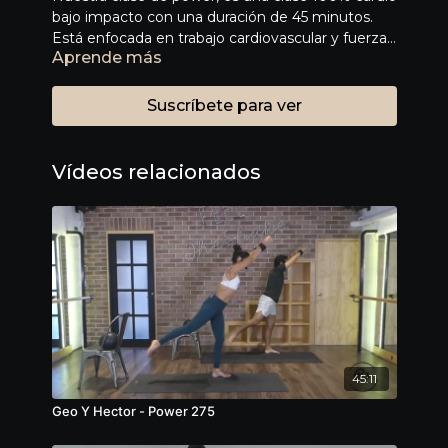
bajo impacto con una duración de 45 minutos.
Está enfocada en trabajo cardiovascular y fuerza,
Aprende más
diseñada para mejorar condición y rendimiento
físico. En esta clase usamos polainas para trabajar
la parte superior del cuerpo, pero recuerda que
Suscríbete para ver
los props siempre son opcionales.
Vídeos relacionados
45:11
Geo Y Hector - Power 275