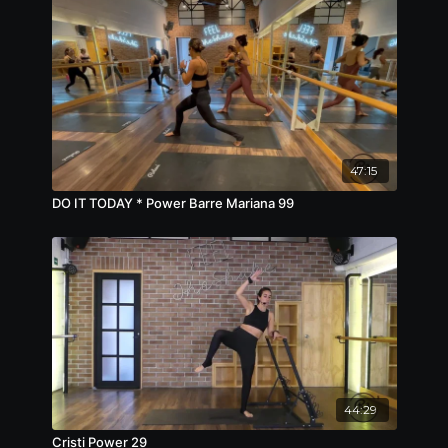
47:15
DO IT TODAY * Power Barre Mariana 99
44:29
Cristi Power 29