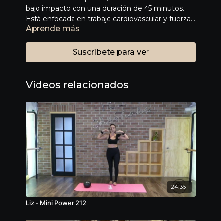
bajo impacto con una duración de 45 minutos.
Está enfocada en trabajo cardiovascular y fuerza,
Aprende más
diseñada para mejorar condición y rendimiento
físico. En esta clase usamos polainas para trabajar
la parte superior del cuerpo, pero recuerda que
Suscríbete para ver
los props siempre son opcionales.
Vídeos relacionados
24:35
Liz - Mini Power 212