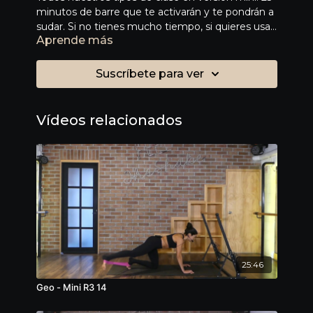
minutos de barre que te activarán y te pondrán a
sudar. Si no tienes mucho tiempo, si quieres usar
Aprende más
esta clase como complemento, si quieres una
rutina más corta o si quieres combinar dos tipos
de clase para hacer una completa, estas clases
Suscríbete para ver
son para ti.
Vídeos relacionados
25:46
Geo - Mini R3 14